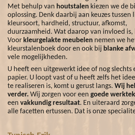
Met behulp van
houtstalen
kiezen we de b
oplossing. Denk daarbij aan keuzes tussen l
kleursoort, hardheid, structuur, afkomst,
duurzaamheid. Wat daarop van invloed is, i
Voor
kleurgelakte meubelen
nemen we he
kleurstalenboek door en ook bij
blanke af
vele mogelijkheden.
U heeft een uitgewerkt idee of nog slechts 
papier. U loopt vast of u heeft zelfs het ide
te realiseren is, komt u gerust langs.
Wij he
verder.
Wij zorgen voor een
goede werktek
een
vakkundig resultaat
. En uiteraard zor
alle facetten ertussen. Dat is onze specialite