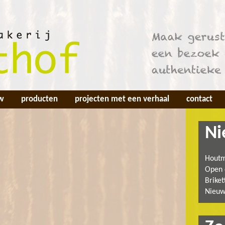
w
producten
projecten met een verhaal
contact
Ni
Houtm
Open 
Briket
Nieuw