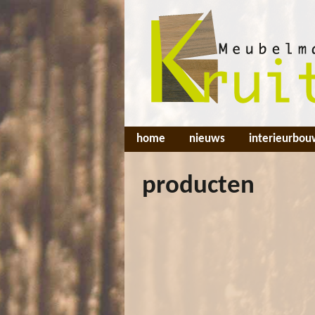
home
nieuws
interieurbou
producten