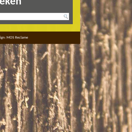
eken
ign:
MOS Reclame