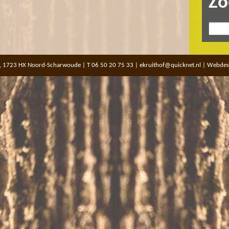
Zo
, 1723 HX Noord-Scharwoude | T 06 50 20 75 33 |
ekruithof@quicknet.nl
| Webdes