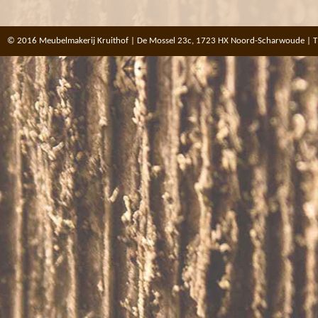
© 2016 Meubelmakerij Kruithof | De Mossel 23c, 1723 HX Noord-Scharwoude | T