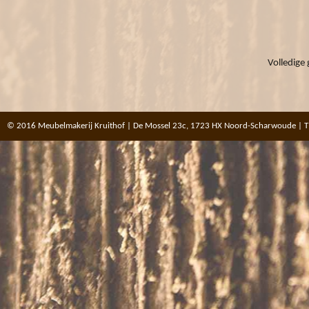
Volledige 
© 2016 Meubelmakerij Kruithof | De Mossel 23c, 1723 HX Noord-Scharwoude | T