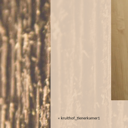
«
kruithof_tienerkamer1