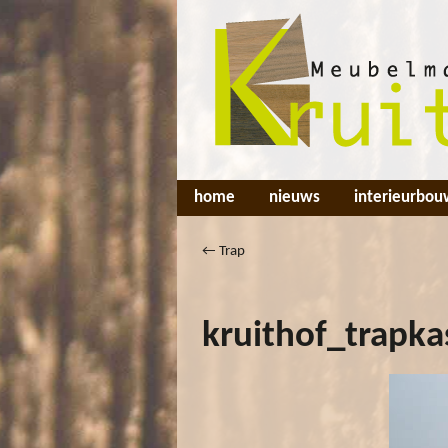
home
nieuws
interieurbou
←
Trap
kruithof_trapka