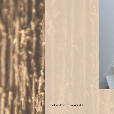
«
kruithof_trapkast1